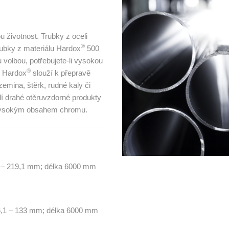
 životnost. Trubky z oceli
®
ubky z materiálu Hardox
500
 volbou, potřebujete-li vysokou
®
i Hardox
slouží k přepravě
zemina, štěrk, rudné kaly či
dí drahé otěruvzdorné produkty
 s vysokým obsahem chromu.
7 – 219,1 mm; délka 6000 mm
76,1 – 133 mm; délka 6000 mm