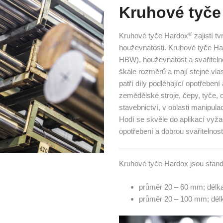
Kruhové tyče
®
Kruhové tyče Hardox
zajistí t
houževnatosti. Kruhové tyče H
HBW), houževnatost a svařiteln
škále rozměrů a mají stejné vla
patří díly podléhající opotřebe
zemědělské stroje, čepy, tyče, o
stavebnictví, v oblasti manipula
Hodí se skvěle do aplikací vyža
opotřebení a dobrou svařitelnost
Kruhové tyče Hardox jsou stand
průměr 20 – 60 mm; délk
průměr 20 – 100 mm; dél