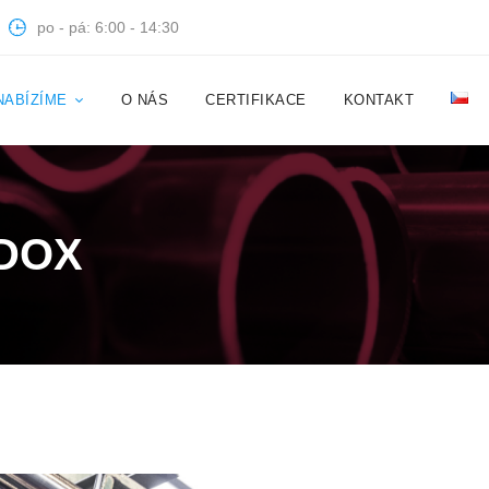
po - pá: 6:00 - 14:30
NABÍZÍME
O NÁS
CERTIFIKACE
KONTAKT
RDOX