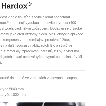
®
 Hardox
vrdost v celé tloušťce s vynikajícími hodnotami
®
ardox
kombinují vysokou jmenovitou tvrdost (400
ost zcela ojedinělým způsobem. Dodávají se v široké
stnosti jako otěruvzdorný plech. Mezi obvyklé aplikace
ní a komponenty pro kombajny, prosévací lžíce,
sy a další součásti nakládacích lžic a strojů ve
ce s materiály, zpracování nerostů, těžby a vrtařství.
dujících kulaté ocelové tyče s vysokou odolností vůči
í.
ardně dostupné ve variantách válcovaná a loupaná.
a tyče 5000 mm
ka tyče 1000 mm