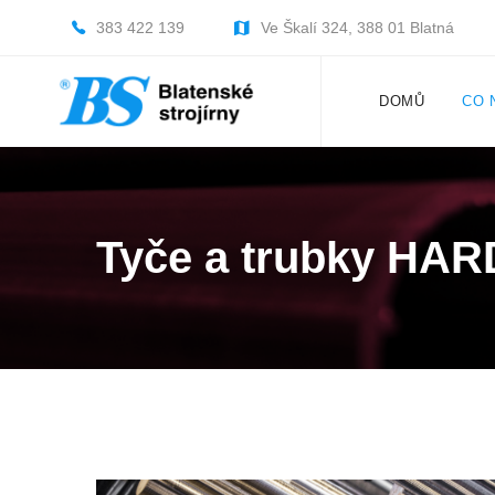
383 422 139
Ve Škalí 324, 388 01 Blatná
DOMŮ
CO 
Tyče a trubky HA