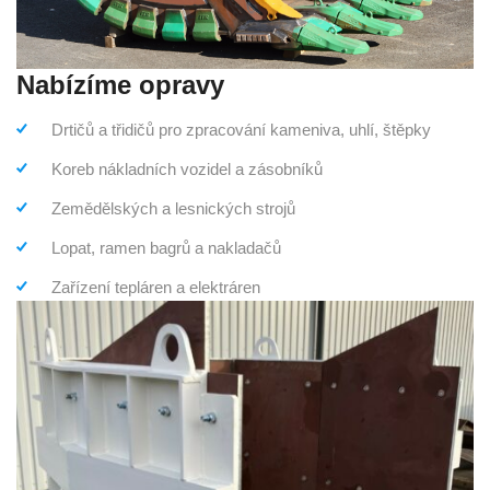
Nabízíme opravy
Drtičů a třidičů pro zpracování kameniva, uhlí, štěpky
Koreb nákladních vozidel a zásobníků
Zemědělských a lesnických strojů
Lopat, ramen bagrů a nakladačů
Zařízení tepláren a elektráren