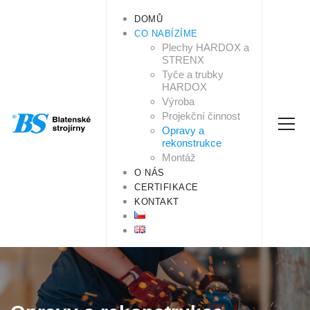
DOMŮ
CO NABÍZÍME
Plechy HARDOX a
STRENX
Tyče a trubky
HARDOX
Výroba
Projekční činnost
Opravy a
rekonstrukce
Montáž
O NÁS
CERTIFIKACE
KONTAKT